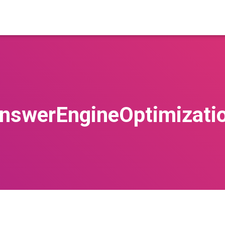
nswerEngineOptimizati