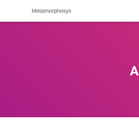
Metamorphosys
A