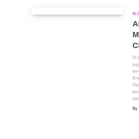
BL
A
M
C
Di 
jug
ten
Eng
Opt
pen
da
By