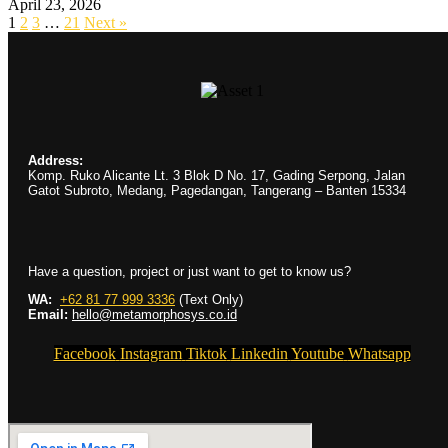
April 23, 2026
1
2
3
…
21
Next »
Address:
Komp. Ruko Alicante Lt. 3 Blok D No. 17, Gading Serpong, Jalan
Gatot Subroto, Medang, Pagedangan, Tangerang – Banten 15334
Have a question, project or just want to get to know us?
WA:
+62 81 77 999 3336
(Text Only)
Email:
hello@metamorphosys.co.id
Facebook
Instagram
Tiktok
Linkedin
Youtube
Whatsapp