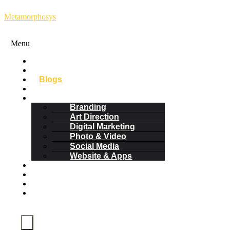
Metamorphosys
Menu
Home
About
Blogs
Download
Works
Branding
Art Direction
Digital Marketing
Photo & Video
Social Media
Website & Apps
Clients
Career
Contact
Start
Project