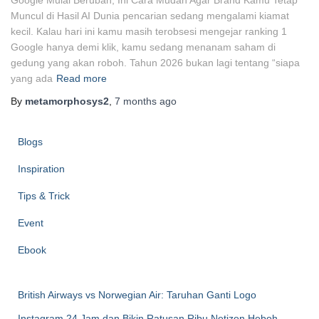
Google Mulai Berubah, Ini Cara Mudah Agar Brand Kamu Tetap
Muncul di Hasil AI Dunia pencarian sedang mengalami kiamat
kecil. Kalau hari ini kamu masih terobsesi mengejar ranking 1
Google hanya demi klik, kamu sedang menanam saham di
gedung yang akan roboh. Tahun 2026 bukan lagi tentang “siapa
yang ada
Read more
By
metamorphosys2
,
7 months
ago
Blogs
Inspiration
Tips & Trick
Event
Ebook
British Airways vs Norwegian Air: Taruhan Ganti Logo
Instagram 24 Jam dan Bikin Ratusan Ribu Netizen Heboh