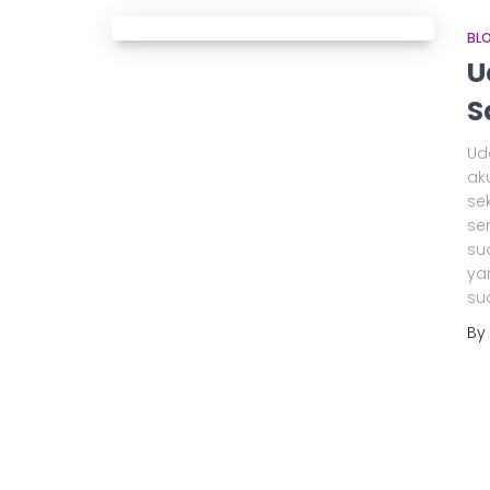
BL
U
S
Ud
ak
se
se
su
ya
su
By