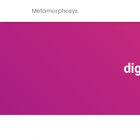
Metamorphosys
di