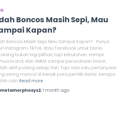
OG
dah Boncos Masih Sepi, Mau
ampai Kapan?
ah Boncos Masih Sepi, Mau Sampai Kapan? Punya
un Instagram, TikTok, atau Facebook untuk bisnis
karang bukan lagi pilihan, tapi kebutuhan. Hampir
mua brand, dari UMKM sampai perusahaan besar,
dah aktif posting setiap hari. Tapi ada satu pertanyaan
ng sering muncul di benak para pemilik bisnis: kenapa
dah rutin
Read more
metamorphosys2
,
1 month
ago