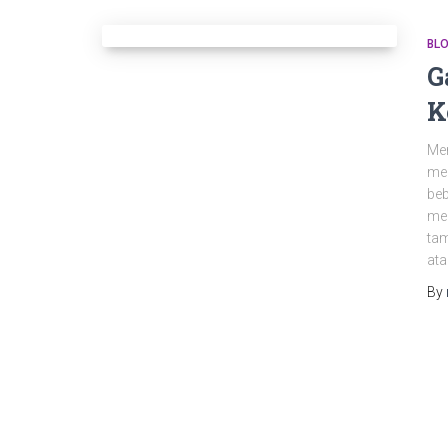
BL
G
K
Mem
men
beb
men
tam
at
By