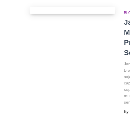
BL
J
M
P
S
Jan
Bra
saj
cap
se
mul
se
By