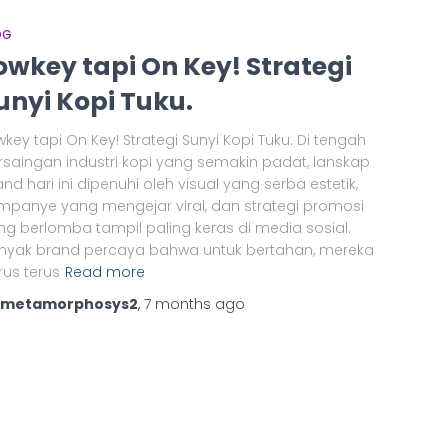
OG
owkey tapi On Key! Strategi
unyi Kopi Tuku.
wkey tapi On Key! Strategi Sunyi Kopi Tuku. Di tengah
rsaingan industri kopi yang semakin padat, lanskap
nd hari ini dipenuhi oleh visual yang serba estetik,
mpanye yang mengejar viral, dan strategi promosi
ng berlomba tampil paling keras di media sosial.
nyak brand percaya bahwa untuk bertahan, mereka
rus terus
Read more
metamorphosys2
,
7 months
ago