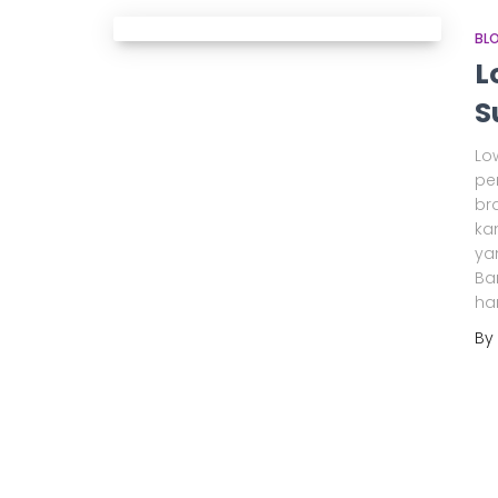
BL
L
S
Lo
pe
bra
ka
ya
Ba
ha
By