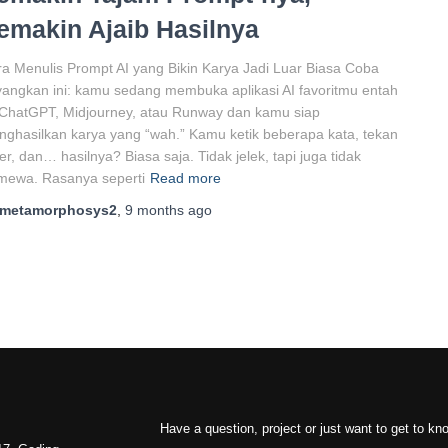
emakin Ajaib Hasilnya
a Menulis Prompt AI yang Bikin Karya Jadi Luar Biasa Coba
angkan ini: kamu sedang membuka aplikasi AI favoritmu entah
 ChatGPT, Midjourney, atau Runway dan kamu siap
ghasilkan karya yang “wah.” Kamu ketik beberapa kata, tekan
er, dan… hasilnya? Biasa saja. Tidak jelek, tapi juga tidak
imewa. Rasanya seperti
Read more
metamorphosys2
,
9 months
ago
Have a question, project or just want to get to k