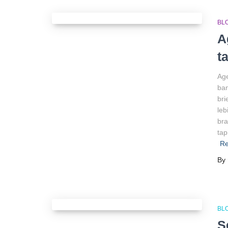
BL
A
t
Age
ban
bri
leb
bra
ta
Re
By
BL
S