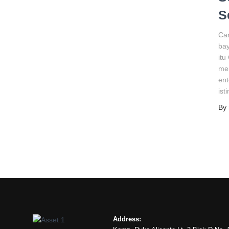
S
Car
bay
itu
men
ent
ist
By
Address: