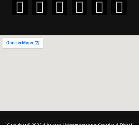
Copyright © 2023 & beyond | Metamorphosys Creative & Digital
Agency that awesome since 2010 😎. All Rights Reserved.