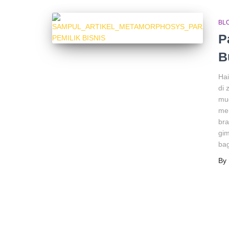
BL
P
B
Hai
di 
mud
me
bra
gim
bag
By