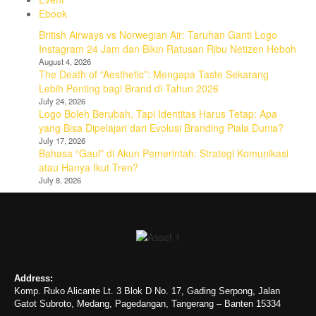
Ebook
British Airways vs Norwegian Air: Taruhan Ganti Logo
Instagram 24 Jam dan Bikin Ratusan Ribu Netizen Heboh
August 4, 2026
The Death of “Aesthetic”: Mengapa Taste Sekarang
Lebih Penting bagi Brand di Tahun 2026
July 24, 2026
Logo Boleh Berubah, Tapi Identitas Harus Tetap: Apa
yang Bisa Dipelajari dari Evolusi Branding Piala Dunia?
July 17, 2026
Bahasa “Gaul” di Akun Pemerintah: Strategi Komunikasi
atau Hanya Ikut Tren?
July 8, 2026
Address:
Komp. Ruko Alicante Lt. 3 Blok D No. 17, Gading Serpong, Jalan
Gatot Subroto, Medang, Pagedangan, Tangerang – Banten 15334