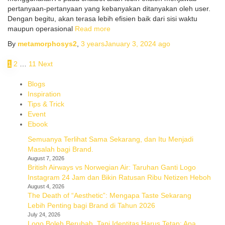
pertanyaan-pertanyaan yang kebanyakan ditanyakan oleh user.
Dengan begitu, akan terasa lebih efisien baik dari sisi waktu
maupun operasional
Read more
By
metamorphosys2
,
3 years
January 3, 2024
ago
1
2
…
11
Next
Blogs
Inspiration
Tips & Trick
Event
Ebook
Semuanya Terlihat Sama Sekarang, dan Itu Menjadi
Masalah bagi Brand.
August 7, 2026
British Airways vs Norwegian Air: Taruhan Ganti Logo
Instagram 24 Jam dan Bikin Ratusan Ribu Netizen Heboh
August 4, 2026
The Death of “Aesthetic”: Mengapa Taste Sekarang
Lebih Penting bagi Brand di Tahun 2026
July 24, 2026
Logo Boleh Berubah, Tapi Identitas Harus Tetap: Apa