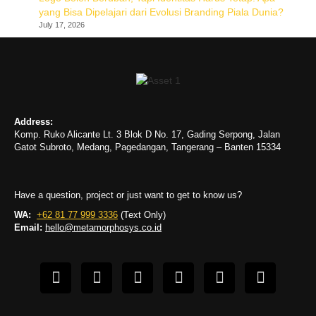
yang Bisa Dipelajari dari Evolusi Branding Piala Dunia?
July 17, 2026
Address:
Komp. Ruko Alicante Lt. 3 Blok D No. 17, Gading Serpong, Jalan
Gatot Subroto, Medang, Pagedangan, Tangerang – Banten 15334
Have a question, project or just want to get to know us?
WA:
+62 81 77 999 3336
(Text Only)
Email:
hello@metamorphosys.co.id