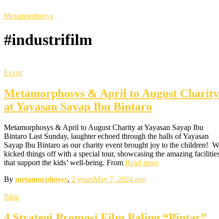
Metamorphosys
#industrifilm
Event
Metamorphosys & April to August Charity
at Yayasan Sayap Ibu Bintaro
Metamorphosys & April to August Charity at Yayasan Sayap Ibu
Bintaro Last Sunday, laughter echoed through the halls of Yayasan
Sayap Ibu Bintaro as our charity event brought joy to the children! 
kicked things off with a special tour, showcasing the amazing facilitie
that support the kids’ well-being. From
Read more
By
metamorphosys
,
2 years
May 7, 2024
ago
Blog
4 Strategi Promosi Film Paling “Pintar”