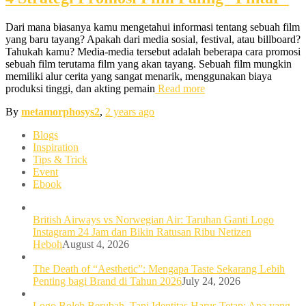
Dari mana biasanya kamu mengetahui informasi tentang sebuah film
yang baru tayang? Apakah dari media sosial, festival, atau billboard?
Tahukah kamu? Media-media tersebut adalah beberapa cara promosi
sebuah film terutama film yang akan tayang. Sebuah film mungkin
memiliki alur cerita yang sangat menarik, menggunakan biaya
produksi tinggi, dan akting pemain
Read more
By
metamorphosys2
,
2 years
ago
Blogs
Inspiration
Tips & Trick
Event
Ebook
British Airways vs Norwegian Air: Taruhan Ganti Logo
Instagram 24 Jam dan Bikin Ratusan Ribu Netizen
Heboh
August 4, 2026
The Death of “Aesthetic”: Mengapa Taste Sekarang Lebih
Penting bagi Brand di Tahun 2026
July 24, 2026
Logo Boleh Berubah, Tapi Identitas Harus Tetap: Apa yang