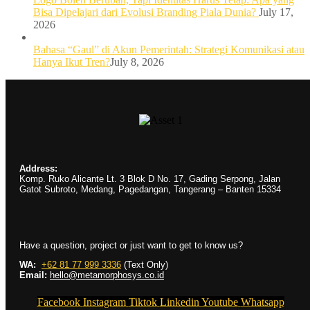
Bisa Dipelajari dari Evolusi Branding Piala Dunia?
July 17,
2026
Bahasa “Gaul” di Akun Pemerintah: Strategi Komunikasi atau
Hanya Ikut Tren?
July 8, 2026
Address:
Komp. Ruko Alicante Lt. 3 Blok D No. 17, Gading Serpong, Jalan
Gatot Subroto, Medang, Pagedangan, Tangerang – Banten 15334
Have a question, project or just want to get to know us?
WA:
+62 81 77 999 3336
(Text Only)
Email:
hello@metamorphosys.co.id
Facebook
Instagram
Tiktok
Linkedin
Youtube
Whatsapp