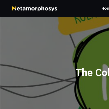
Ho
The Co