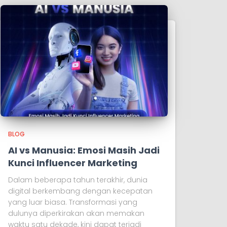
BLOG
AI vs Manusia: Emosi Masih Jadi
Kunci Influencer Marketing
Dalam beberapa tahun terakhir, dunia
digital berkembang dengan kecepatan
yang luar biasa. Transformasi yang
dulunya diperkirakan akan memakan
waktu satu dekade, kini dapat terjadi