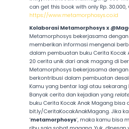
can get this book with only Rp. 30.000
https://www.metamorphosys.co.id
Kolaborasi Metamorphosys x @Ma
Metamorphosys bekerjasama denga
memberikan informasi mengenai ber
dalam pembuatan buku Cerita Kocak A
20 cerita unik dari anak magang di be
Metamorphosys bekerjasama dengan il
berkontribusi dalam pembuatan desain s
Kamu yang bentar lagi atau sekarang 
Banyak cerita dan kejadian yang
relat
buku Cerita Kocak Anak Magang bisa d
bit.ly/CeritaKocakAnakMagang. Jika
‘
metamorphosys
’, maka kamu bisa 
ribu saja sobat magang. Yuk, dipesan 