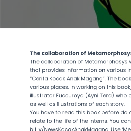
The collaboration of Metamorphos
The collaboration of
Metamorphosys 
that provides information on various i
“Cerita Kocak Anak Magang”. The book 
various places. In working on this bo
illustrator Fuccuroya (Ayni Tera) who 
as well as illustrations of each story.
You have to read this book before do a
relate to the life of the Interns. You c
bit.ly/NewsKocakAnakMagang. Use ‘Me