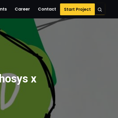
ents
Career
Contact
Start Project
hosys x