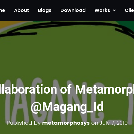
me
About
Blogs
Download
Works
Cli
llaboration of Metamorp
@Magang_Id
Published by
metamorphosys
on
July 7, 2019