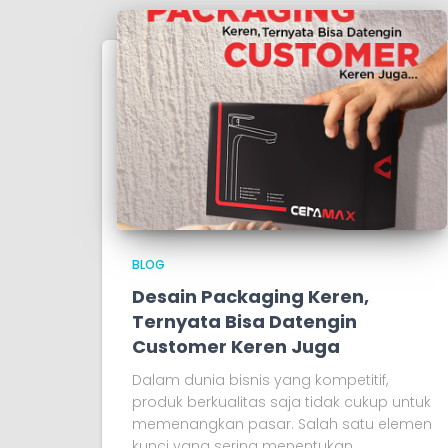
BLOG
Desain Packaging Keren,
Ternyata Bisa Datengin
Customer Keren Juga
Dalam dunia bisnis yang kompetitif,
produk berkualitas saja tidak cukup untuk
memenangkan pasar. Salah satu elemen
kunci yang sering menentukan