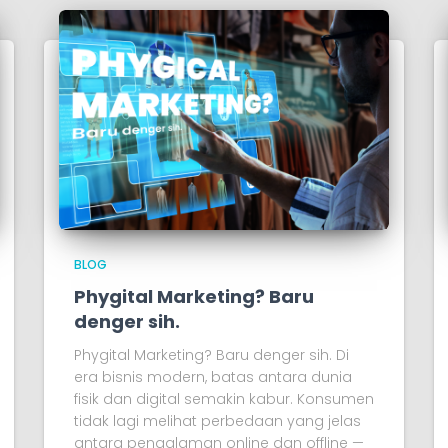
BLOG
Phygital Marketing? Baru
denger sih.
Phygital Marketing? Baru denger sih. Di
era bisnis modern, batas antara dunia
fisik dan digital semakin kabur. Konsumen
tidak lagi melihat perbedaan yang jelas
antara pengalaman online dan offline —