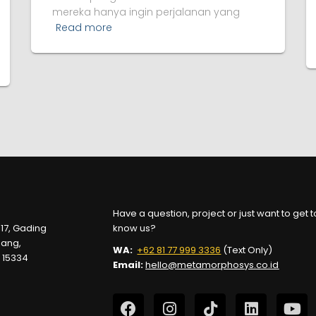
mereka hanya ingin perjalanan yang
Read more
Have a question, project or just want to get t
 17, Gading
know us?
dang,
WA:
+62 81 77 999 3336
(Text Only)
 15334
Email:
hello@metamorphosys.co.id