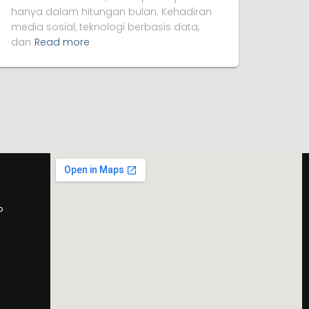
hanya dalam hitungan bulan. Kehadiran
media sosial, teknologi berbasis data,
dan
Read more
o