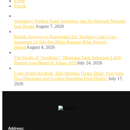
Event
Ebook
Semuanya Terlihat Sama Sekarang, dan Itu Menjadi Masalah
bagi Brand.
August 7, 2026
British Airways vs Norwegian Air: Taruhan Ganti Logo
Instagram 24 Jam dan Bikin Ratusan Ribu Netizen
Heboh
August 4, 2026
The Death of “Aesthetic”: Mengapa Taste Sekarang Lebih
Penting bagi Brand di Tahun 2026
July 24, 2026
Logo Boleh Berubah, Tapi Identitas Harus Tetap: Apa yang
Bisa Dipelajari dari Evolusi Branding Piala Dunia?
July 17,
2026
Address: