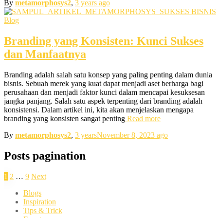
By
metamorphosys2
,
3 years
ago
Blog
Branding yang Konsisten: Kunci Sukses
dan Manfaatnya
Branding adalah salah satu konsep yang paling penting dalam dunia
bisnis. Sebuah merek yang kuat dapat menjadi aset berharga bagi
perusahaan dan menjadi faktor kunci dalam mencapai kesuksesan
jangka panjang. Salah satu aspek terpenting dari branding adalah
konsistensi. Dalam artikel ini, kita akan menjelaskan mengapa
branding yang konsisten sangat penting
Read more
By
metamorphosys2
,
3 years
November 8, 2023
ago
Posts pagination
1
2
…
9
Next
Blogs
Inspiration
Tips & Trick